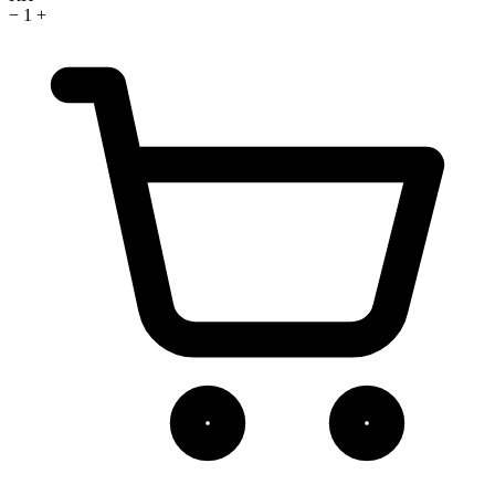
−
1
+