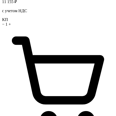
11 155 ₽
с учетом НДС
КП
−
1
+