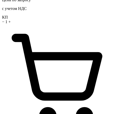
с учетом НДС
КП
−
1
+