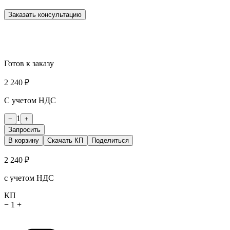
Заказать консультацию
Готов к заказу
2 240 ₽
С учетом НДС
1
−
+
Запросить
В корзину
Скачать КП
Поделиться
2 240 ₽
с учетом НДС
КП
−
1
+