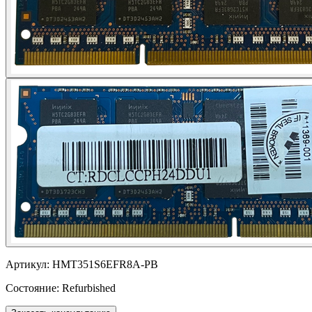
Артикул:
HMT351S6EFR8A-PB
Состояние:
Refurbished