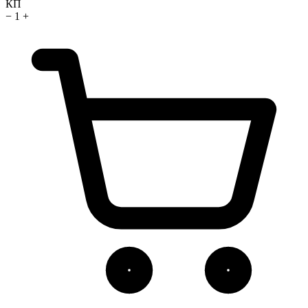
КП
−
1
+