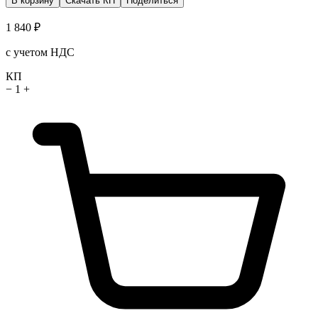
В корзину
Скачать КП
Поделиться
1 840 ₽
с учетом НДС
КП
−
1
+