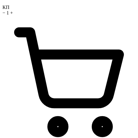
КП
−
1
+