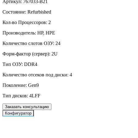
Артикул:
767033-B21
Состояние:
Refurbished
Кол-во Процессоров:
2
Производитель:
HP, HPE
Количество слотов ОЗУ:
24
Форм-фактор (сервер):
2U
Тип ОЗУ:
DDR4
Количество отсеков под диски:
4
Поколение:
Gen9
Тип дисков:
4LFF
Заказать консультацию
Конфигуратор
Сервер HPE ProLiant DL380 Gen9 4LFF
124130.00 RUB
Сервер HPE Proliant DL380 Gen9 24SFF
35000.00 RUB
Сервер
HPE Proliant DL380 Gen9 8SFF
19500.00 RUB
Сервер HPE
Proliant DL380 Gen9 16SFF
29500.00 RUB
Сервер HPE Proliant