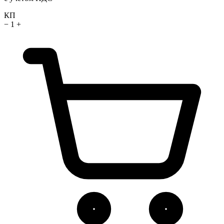
КП
−
1
+