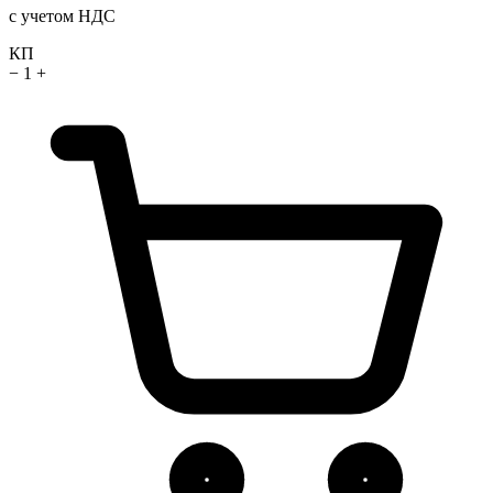
с учетом НДС
КП
−
1
+