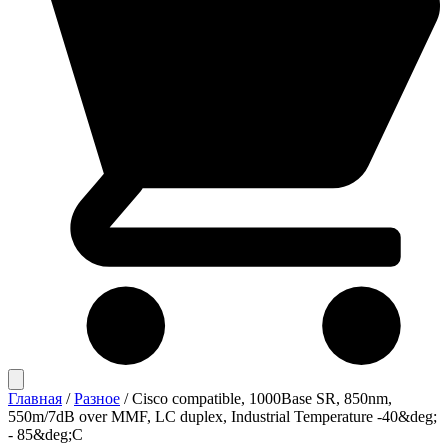
Главная
/
Разное
/
Cisco compatible, 1000Base SR, 850nm,
550m/7dB over MMF, LC duplex, Industrial Temperature -40&deg;
- 85&deg;C