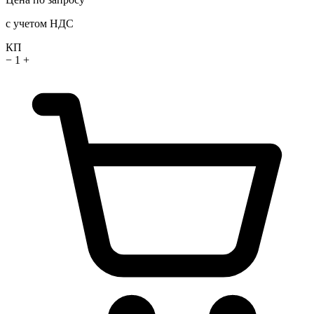
с учетом НДС
КП
−
1
+