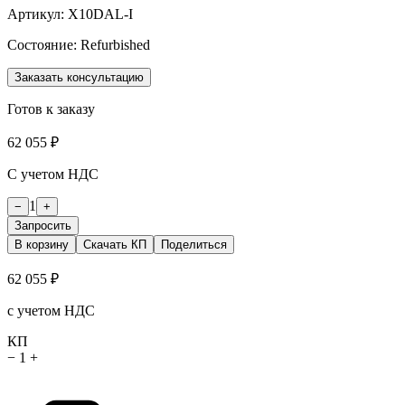
Артикул:
X10DAL-I
Состояние:
Refurbished
Заказать консультацию
Готов к заказу
62 055 ₽
С учетом НДС
1
−
+
Запросить
В корзину
Скачать КП
Поделиться
62 055 ₽
с учетом НДС
КП
−
1
+