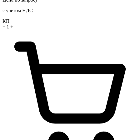
с учетом НДС
КП
−
1
+