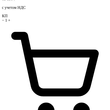
с учетом НДС
КП
−
1
+