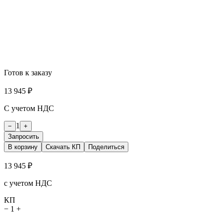
Готов к заказу
13 945 ₽
С учетом НДС
1
−
+
Запросить
В корзину
Скачать КП
Поделиться
13 945 ₽
с учетом НДС
КП
−
1
+